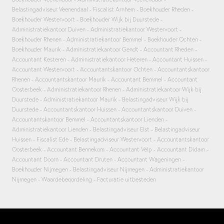
Belastingadviseur Veenendaal
Fiscalist Arnhem
Boekhouder Rheden
Boekhouder Westervoort
Boekhouder Wijk bij Duurstede
Administratiekantoor Duiven
Administratiekantoor Westervoort
Boekhouder Rhenen
Administratiekantoor Bemmel
Boekhouder Ochten
Boekhouder Maurik
Administratiekantoor Gendt
Accountant Rheden
Accountant Kesteren
Administratiekantoor Heteren
Accountant Huissen
Accountant Westervoort
Accountantskantoor Ochten
Accountantskantoor
Rhenen
Accountantskantoor Maurik
Accountant Bemmel
Accountant
Oosterbeek
Administratiekantoor Rhenen
Administratiekantoor Wijk bij
Duurstede
Administratiekantoor Maurik
Belastingadviseur Wijk bij
Duurstede
Accountantskantoor Huissen
Accountantskantoor Duiven
Accountantskantoor Bemmel
Accountantskantoor Lienden
Administratiekantoor Lienden
Belastingadviseur Elst
Belastingadviseur
Huissen
Fiscalist Ede
Belastingadviseur Westervoort
Accountantskantoor
Oosterbeek
Accountant Bennekom
Accountant Velp
Accountant Didam
Accountant Doorn
Accountant Druten
Accountant Wageningen
Boekhouder Nijmegen
Belastingadviseur Nijmegen
Administratiekantoor
Nijmegen
Waardebeoordeling
Facturatie uitbesteden