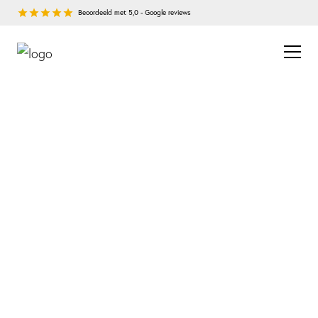
Beoordeeld met 5,0 - Google reviews
Meer dan 750 bedrijven gingen u voor
Ruim 4000 fiscale aangiftes per jaar
Meer dan 16 jaar ervaring