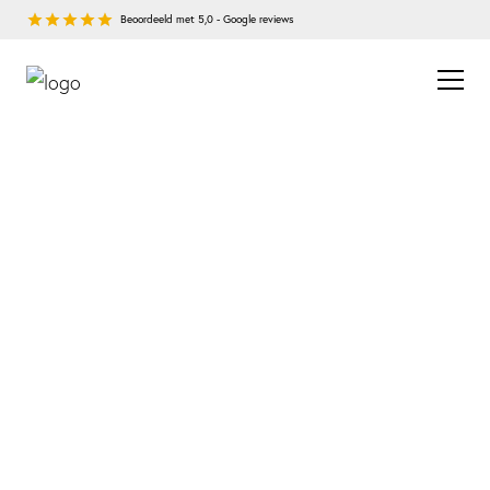
Beoordeeld met 5,0 - Google reviews
Meer dan 750 bedrijven gingen u voor
Ruim 4000 fiscale aangiftes per jaar
Meer dan 16 jaar ervaring