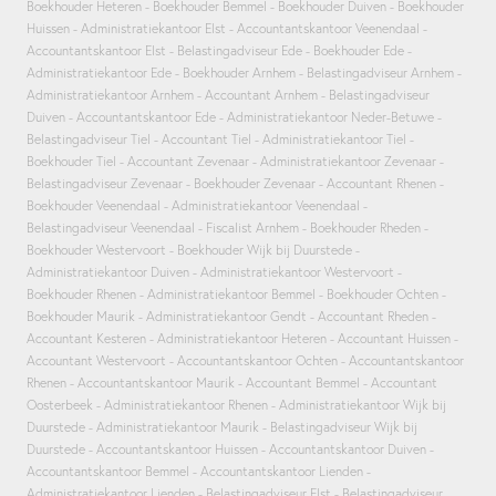
Boekhouder Heteren
Boekhouder Bemmel
Boekhouder Duiven
Boekhouder
Huissen
Administratiekantoor Elst
Accountantskantoor Veenendaal
Accountantskantoor Elst
Belastingadviseur Ede
Boekhouder Ede
Administratiekantoor Ede
Boekhouder Arnhem
Belastingadviseur Arnhem
Administratiekantoor Arnhem
Accountant Arnhem
Belastingadviseur
Duiven
Accountantskantoor Ede
Administratiekantoor Neder-Betuwe
Belastingadviseur Tiel
Accountant Tiel
Administratiekantoor Tiel
Boekhouder Tiel
Accountant Zevenaar
Administratiekantoor Zevenaar
Belastingadviseur Zevenaar
Boekhouder Zevenaar
Accountant Rhenen
Boekhouder Veenendaal
Administratiekantoor Veenendaal
Belastingadviseur Veenendaal
Fiscalist Arnhem
Boekhouder Rheden
Boekhouder Westervoort
Boekhouder Wijk bij Duurstede
Administratiekantoor Duiven
Administratiekantoor Westervoort
Boekhouder Rhenen
Administratiekantoor Bemmel
Boekhouder Ochten
Boekhouder Maurik
Administratiekantoor Gendt
Accountant Rheden
Accountant Kesteren
Administratiekantoor Heteren
Accountant Huissen
Accountant Westervoort
Accountantskantoor Ochten
Accountantskantoor
Rhenen
Accountantskantoor Maurik
Accountant Bemmel
Accountant
Oosterbeek
Administratiekantoor Rhenen
Administratiekantoor Wijk bij
Duurstede
Administratiekantoor Maurik
Belastingadviseur Wijk bij
Duurstede
Accountantskantoor Huissen
Accountantskantoor Duiven
Accountantskantoor Bemmel
Accountantskantoor Lienden
Administratiekantoor Lienden
Belastingadviseur Elst
Belastingadviseur